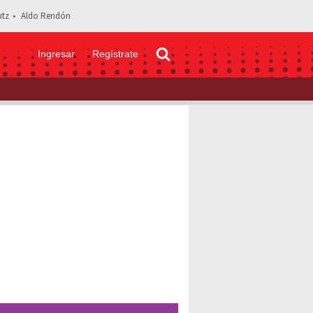
tz
Aldo Rendón
Ingresar
Regístrate
rita piensa que a su esposo Adrián Marcelo le gusta Briggitte