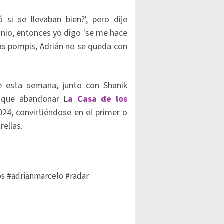
i se llevaban bien?', pero dije
onio, entonces yo digo 'se me hace
las pompis, Adrián no se queda con
 esta semana, junto con Shanik
que abandonar L
a Casa de los
024, convirtiéndose en el primer o
ellas.
os
#adrianmarcelo
#radar