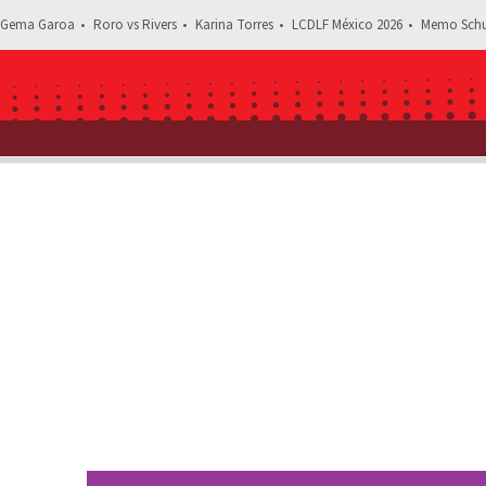
Gema Garoa
Roro vs Rivers
Karina Torres
LCDLF México 2026
Memo Schu
Estás leyendo: La Chapar