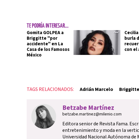
TE PODRÍA INTERESAR...
Gomita GOLPEA a
Cecilia
Briggitte "por
burla 
accidente" en La
recue
Casa de los Famosos
con el 
México
TAGS RELACIONADOS:
Adrián Marcelo
Briggitt
Betzabe Martínez
betzabe.martinez@milenio.com
Editora senior de Revista Fama. Escr
entretenimiento y moda en la vertica
Universidad Nacional Autónoma de M