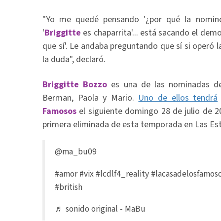
"Yo me quedé pensando '¿por qué la nominó s
'
Briggitte
es chaparrita'... está sacando el dem
que sí'. Le andaba preguntando que sí si operó 
la duda", declaró.
Briggitte Bozzo
es una de las nominadas de
Berman, Paola y Mario.
Uno de ellos tendrá
Famosos
el siguiente domingo 28 de julio de 2
primera eliminada de esta temporada en Las Estr
@ma_bu09
#amor
#vix
#lcdlf4_reality
#lacasadelosfamos
#british
♬ sonido original - MaBu