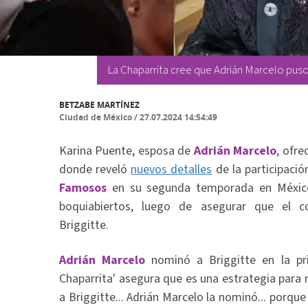
La Chaparrita cree que Adrián Marcelo puso
BETZABE MARTÍNEZ
Ciudad de México
/
27.07.2024 14:54:49
Karina Puente, esposa de
Adrián Marcelo
, ofre
donde reveló
nuevos detalles
de la participaci
Famosos
en su segunda temporada en Méxi
boquiabiertos, luego de asegurar que el c
Briggitte.
Adrián Marcelo
nominó a Briggitte en la pr
Chaparrita' asegura que es una estrategia para n
a Briggitte... Adrián Marcelo la nominó... porque 