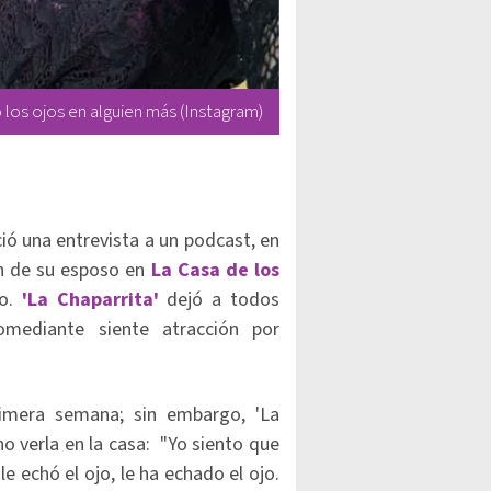
 los ojos en alguien más (Instagram)
ció una entrevista a un podcast, en
ón de su esposo en
La Casa de los
co.
'La Chaparrita'
dejó a todos
omediante siente atracción por
imera semana; sin embargo, 'La
o verla en la casa: "Yo siento que
le echó el ojo, le ha echado el ojo.