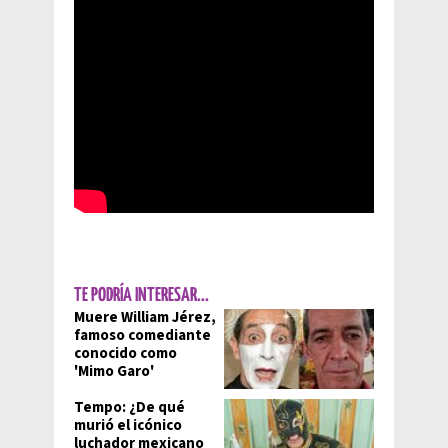
TE PODRÍA INTERESAR...
Muere William Jérez,
famoso comediante
conocido como
'Mimo Garo'
Tempo: ¿De qué
murió el icónico
luchador mexicano