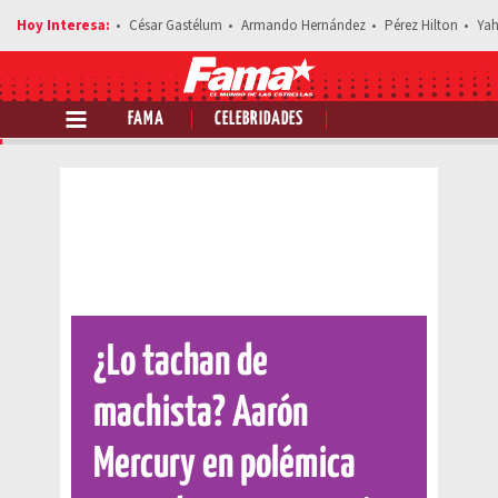
César Gastélum
Armando Hernández
Pérez Hilton
Yah
FAMA
CELEBRIDADES
Comparte esta noticia
¿Lo tachan de
machista? Aarón
Mercury en polémica